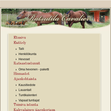
Hyppää pääsisältöön
Etusivu
Esittely
Talli
Henkilökunta
Hevoset
Ratsastustunnit
Oma hevonen - paketti
Hinnastot
Ajankohtaista
Kausitiedote
Lauantait
Tuntikalenteri
Vapaat tuntiajat
Toimiva istunta
Kalevalainen jäsenkorjaus